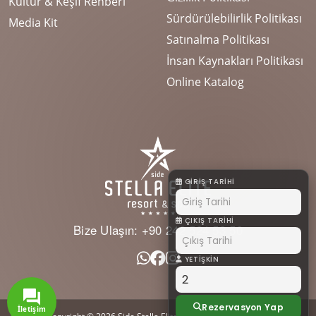
Kültür & Keşif Rehberi
Sürdürülebilirlik Politikası
Media Kit
Satınalma Politikası
İnsan Kaynakları Politikası
Online Katalog
GIRIŞ TARIHI
ÇIKIŞ TARIHI
Bize Ulaşın:
+90 242 524 53 50
YETIŞKIN
Rezervasyon Yap
İletişim