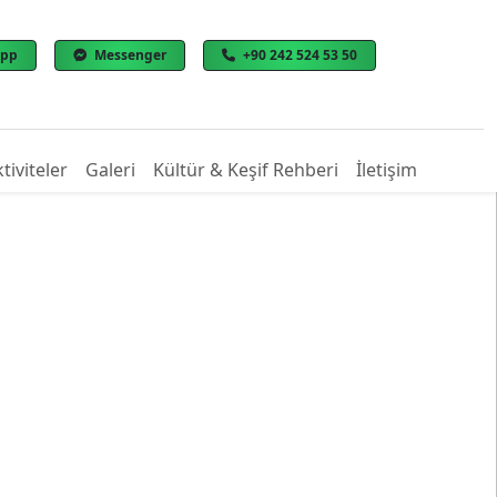
app
Messenger
+90 242 524 53 50
tiviteler
Galeri
Kültür & Keşif Rehberi
İletişim